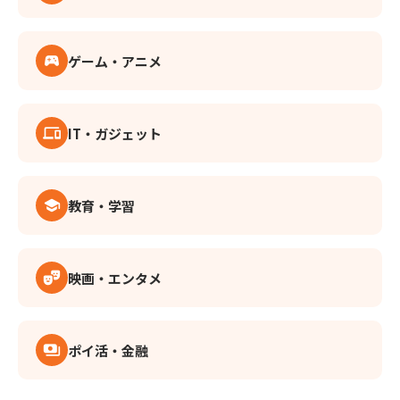
ゲーム・アニメ
sports_esports
IT・ガジェット
devices
教育・学習
school
映画・エンタメ
theater_comedy
ポイ活・金融
payments