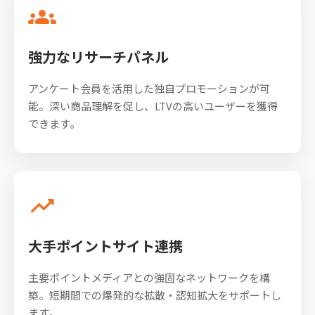
groups
強力なリサーチパネル
アンケート会員を活用した独自プロモーションが可
能。深い商品理解を促し、LTVの高いユーザーを獲得
できます。
trending_up
大手ポイントサイト連携
主要ポイントメディアとの強固なネットワークを構
築。短期間での爆発的な拡散・認知拡大をサポートし
ます。